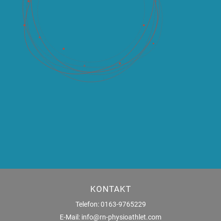
KONTAKT
Telefon: 0163-9765229
E-Mail: info@rn-physioathlet.com